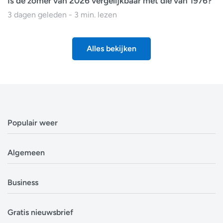
Is de zomer van 2026 vergelijkbaar met die van 1976?
3 dagen geleden - 3 min. lezen
Alles bekijken
Populair weer
Weerbericht Antwerpen
Algemeen
Weerbericht Brussel
Weerbericht Amsterdam
Veelgestelde vragen
Business
Weerbericht Eindhoven
Privacyverklaring
Weerbericht Luxemburg
Cookiebeleid
Evenementen
Alle locaties in België
Gratis nieuwsbrief
Disclaimer
Overheden