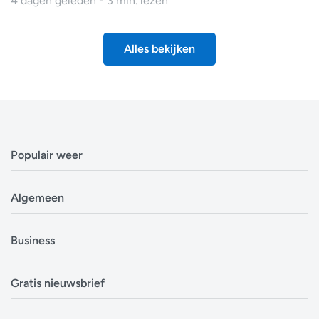
4 dagen geleden - 3 min. lezen
Alles bekijken
Populair weer
Weerbericht Antwerpen
Algemeen
Weerbericht Brussel
Weerbericht Amsterdam
Veelgestelde vragen
Business
Weerbericht Eindhoven
Privacyverklaring
Weerbericht Luxemburg
Cookiebeleid
Evenementen
Alle locaties in België
Gratis nieuwsbrief
Disclaimer
Overheden
Alle locaties in Nederland
Over ons
Bouwsector
Ontvang op tijd en stond een update van de