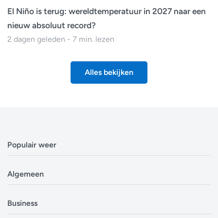
El Niño is terug: wereldtemperatuur in 2027 naar een
nieuw absoluut record?
2 dagen geleden - 7 min. lezen
Alles bekijken
Populair weer
Weerbericht Antwerpen
Algemeen
Weerbericht Brussel
Weerbericht Amsterdam
Veelgestelde vragen
Business
Weerbericht Eindhoven
Privacyverklaring