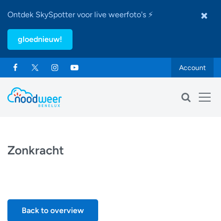
Ontdek SkySpotter voor live weerfoto's ⚡
gloednieuw!
Account
Zonkracht
Back to overview