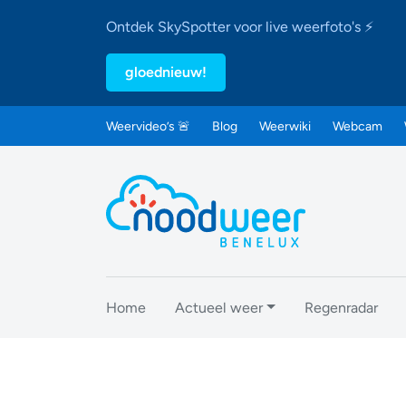
Ontdek SkySpotter voor live weerfoto's ⚡
gloednieuw!
Weervideo’s 🚨
Blog
Weerwiki
Webcam
Home
Actueel weer
Regenradar