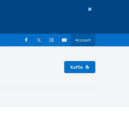
Account
Koffie
☕