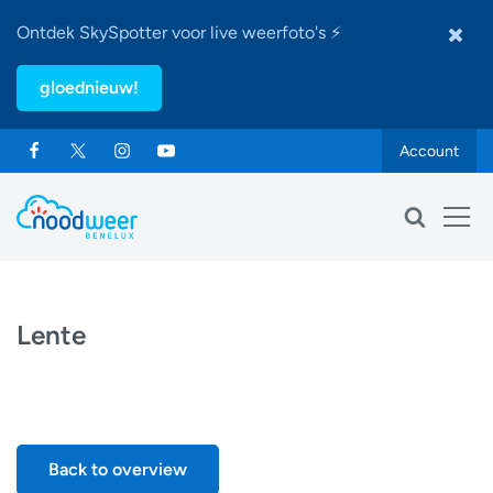
Ontdek SkySpotter voor live weerfoto's ⚡
gloednieuw!
Account
Lente
Back to overview