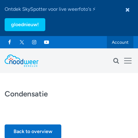
Ontdek SkySpotter voor live weerfoto's ⚡
gloednieuw!
Account
Condensatie
Back to overview