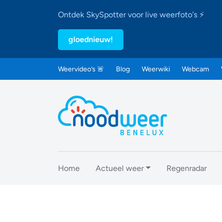
Ontdek SkySpotter voor live weerfoto's ⚡
gloednieuw!
Weervideo’s 🚨
Blog
Weerwiki
Webcam
Home
Actueel weer
Regenradar