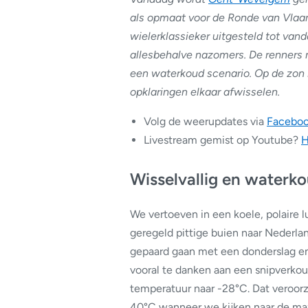
als opmaat voor de Ronde van Vlaan
wielerklassieker uitgesteld tot van
allesbehalve nazomers. De renners 
een waterkoud scenario. Op de zon 
opklaringen elkaar afwisselen.
Volg de weerupdates via
Facebo
Livestream gemist op Youtube?
H
Wisselvallig en waterk
We vertoeven in een koele, polaire 
geregeld pittige buien naar Nederl
gepaard gaan met een donderslag en
vooral te danken aan een snipverko
temperatuur naar -28°C. Dat veroorz
40°C wanneer we kijken naar de max