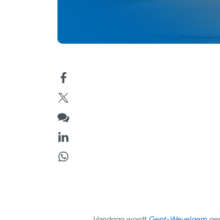
Vandaag wordt
Gent-Wevelgem
ger