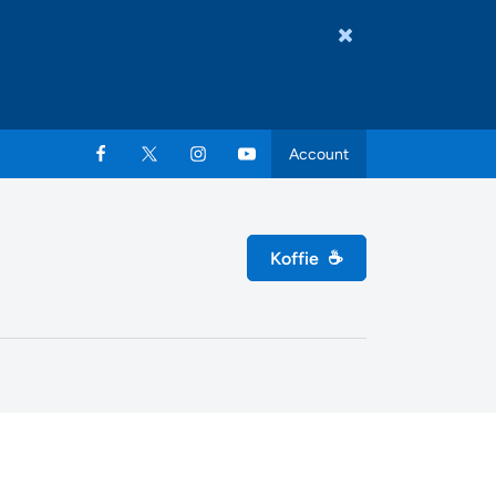
Account
Koffie
☕