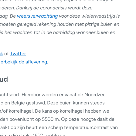
deren. Dankzij de coronacrisis wordt deze
daag. De
weersverwachting
voor deze wielerwedstrijd is
moeten geregeld rekening houden met pittige buien en
is het wachten tot in de namiddag wanneer buien en
ok
of
Twitter
erbekijk de aflevering.
oud
luchtsoort. Hierdoor worden er vanaf de Noordzee
and en België gestuwd. Deze buien kunnen steeds
/of korrelhagel. De kans op korrelhagel hebben we
uden bovenlucht op 5500 m. Op deze hoogte daalt de
aakt op zijn beurt een scherp temperatuurcontrast van
ima die straks 15°C aantikken.