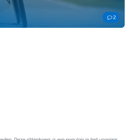
2
eden. Deze rittenkoers is erg populair in het voorjaar