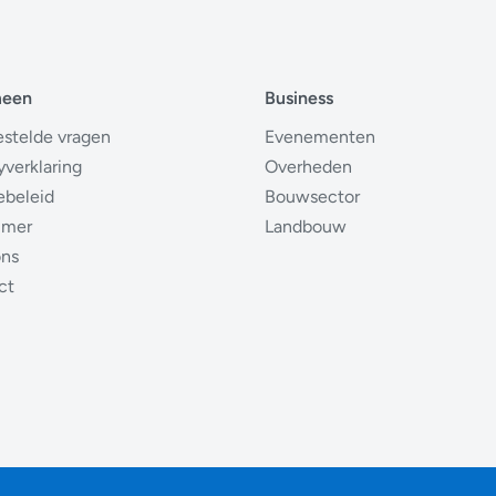
meen
Business
estelde vragen
Evenementen
yverklaring
Overheden
ebeleid
Bouwsector
imer
Landbouw
ons
ct