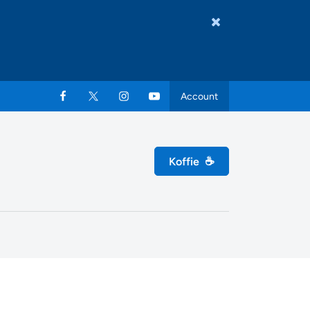
Account
Koffie
☕