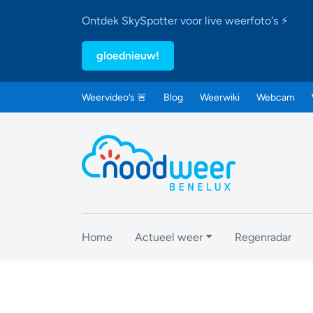
Ontdek SkySpotter voor live weerfoto's ⚡
gloednieuw!
Weervideo’s 🚨
Blog
Weerwiki
Webcam
Home
Actueel weer
Regenradar