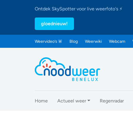
Ontdek SkySpotter voor live weerfoto's ⚡
gloednieuw!
Weervideo’s 🚨
Blog
Weerwiki
Webcam
Home
Actueel weer
Regenradar