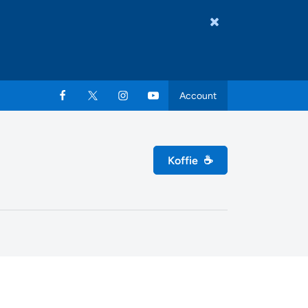
Account
Koffie
☕