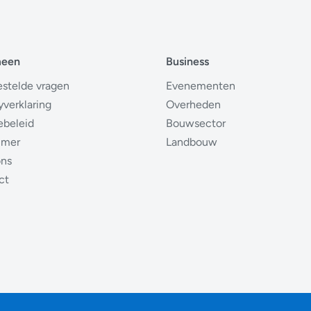
meen
Business
estelde vragen
Evenementen
yverklaring
Overheden
ebeleid
Bouwsector
imer
Landbouw
ons
ct