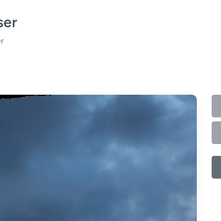
ser
r