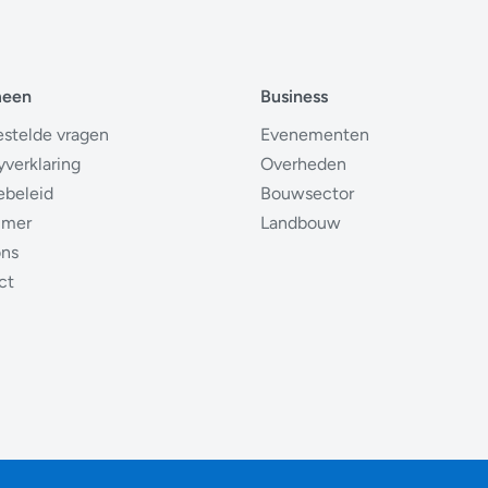
meen
Business
estelde vragen
Evenementen
yverklaring
Overheden
ebeleid
Bouwsector
imer
Landbouw
ons
ct