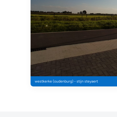
westkerke (oudenburg) - stijn steyaert