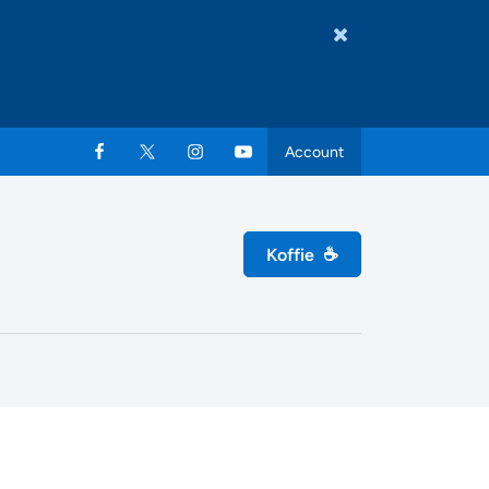
Account
Koffie
☕