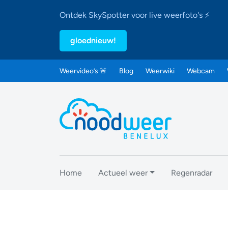
Ontdek SkySpotter voor live weerfoto's ⚡
gloednieuw!
Weervideo’s 🚨
Blog
Weerwiki
Webcam
Home
Actueel weer
Regenradar