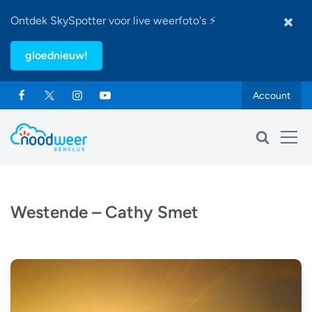
Ontdek SkySpotter voor live weerfoto's ⚡
gloednieuw!
Account
Westende – Cathy Smet