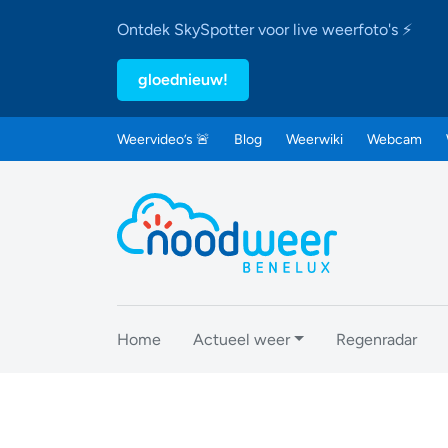
Ontdek SkySpotter voor live weerfoto's ⚡
gloednieuw!
Weervideo’s 🚨
Blog
Weerwiki
Webcam
Home
Actueel weer
Regenradar