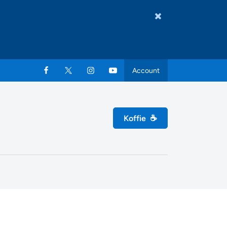
Account
Koffie
☕