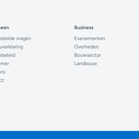
meen
Business
estelde vragen
Evenementen
yverklaring
Overheden
ebeleid
Bouwsector
imer
Landbouw
ons
ct