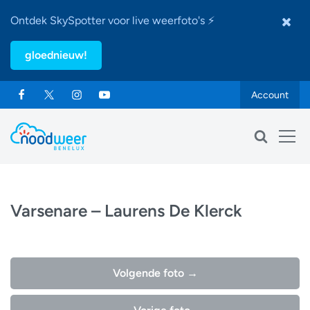
Ontdek SkySpotter voor live weerfoto's ⚡
gloednieuw!
Account
Varsenare – Laurens De Klerck
Volgende foto →