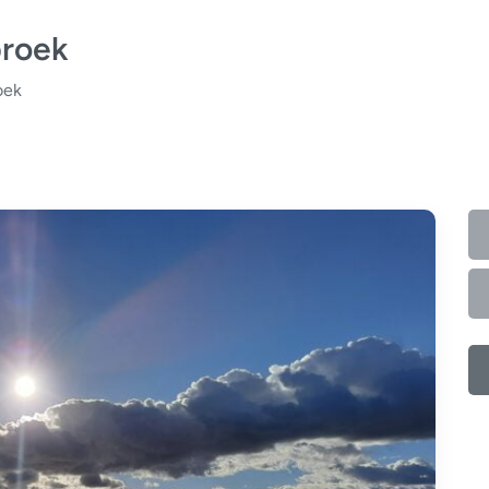
broek
oek