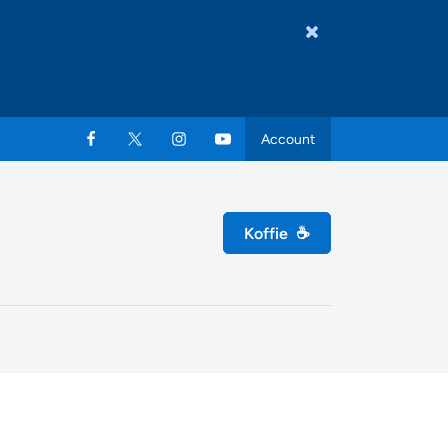
Account
Koffie
☕