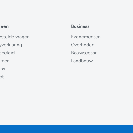
meen
Business
estelde vragen
Evenementen
yverklaring
Overheden
ebeleid
Bouwsector
imer
Landbouw
ons
ct