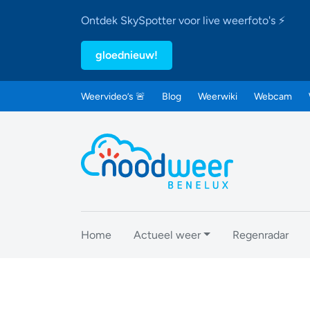
Ontdek SkySpotter voor live weerfoto's ⚡
gloednieuw!
Weervideo’s 🚨
Blog
Weerwiki
Webcam
Home
Actueel weer
Regenradar