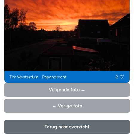
Tim Westerduin - Papendrecht
2
Volgende foto →
← Vorige foto
Terug naar overzicht