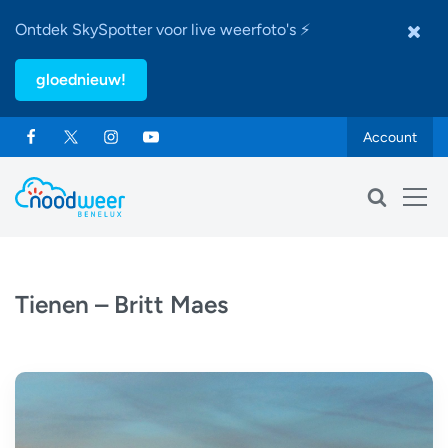
Ontdek SkySpotter voor live weerfoto's ⚡
gloednieuw!
Account
Tienen – Britt Maes