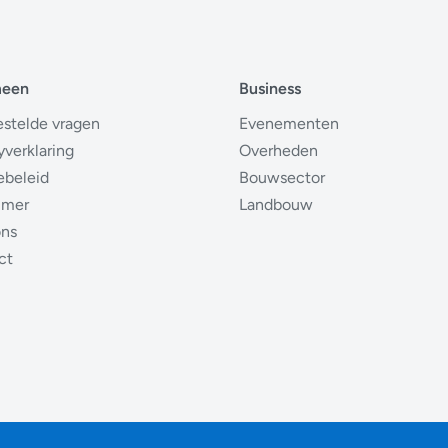
meen
Business
estelde vragen
Evenementen
yverklaring
Overheden
ebeleid
Bouwsector
imer
Landbouw
ons
ct