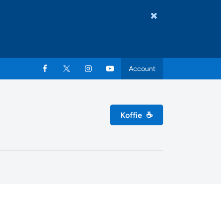
Account
Koffie
☕