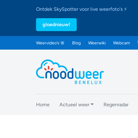
Ontdek SkySpotter voor live weerfoto's ⚡
gloednieuw!
Weervideo’s 🚨
Blog
Weerwiki
Webcam
Home
Actueel weer
Regenradar