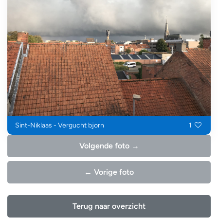
Sint-Niklaas - Vergucht bjorn
1
Volgende foto →
← Vorige foto
Terug naar overzicht