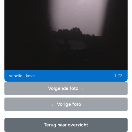
schelle - kevin
1
Volgende foto →
← Vorige foto
Terug naar overzicht