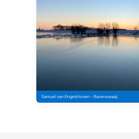
Samuel van Engelshoven - Ravenswaaij