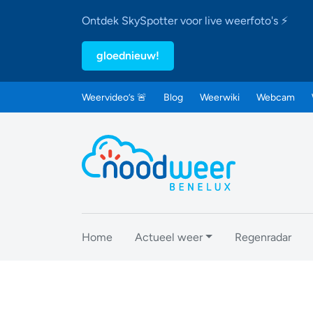
Ontdek SkySpotter voor live weerfoto's ⚡
gloednieuw!
Weervideo’s 🚨
Blog
Weerwiki
Webcam
Home
Actueel weer
Regenradar