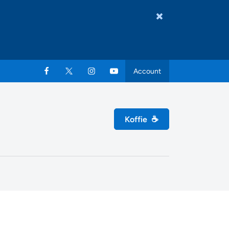
Account
Koffie
☕