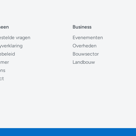
meen
Business
estelde vragen
Evenementen
yverklaring
Overheden
ebeleid
Bouwsector
imer
Landbouw
ons
ct