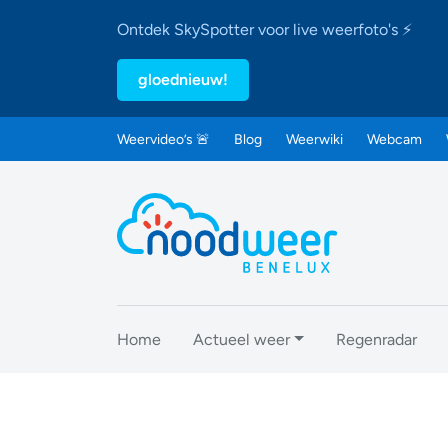
Ontdek SkySpotter voor live weerfoto's ⚡
gloednieuw!
Weervideo’s 🚨
Blog
Weerwiki
Webcam
Home
Actueel weer
Regenradar