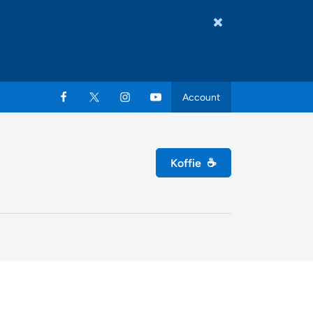
Account
Koffie
☕