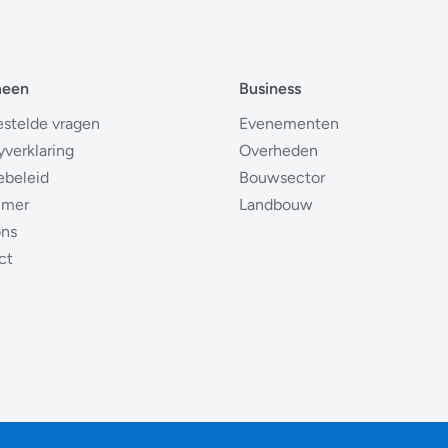
meen
Business
estelde vragen
Evenementen
yverklaring
Overheden
ebeleid
Bouwsector
imer
Landbouw
ons
ct