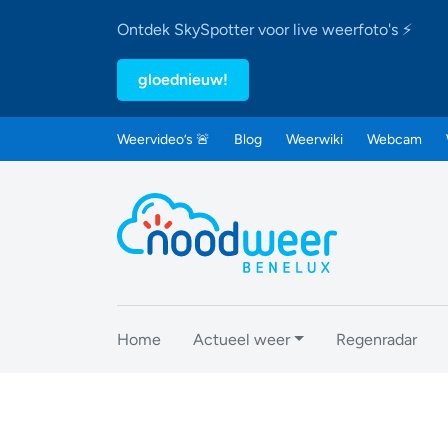
Ontdek SkySpotter voor live weerfoto's ⚡
gloednieuw!
Weervideo’s 🚨
Blog
Weerwiki
Webcam
Home
Actueel weer
Regenradar