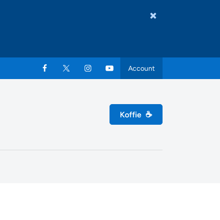
Account
Koffie
☕