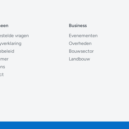
meen
Business
estelde vragen
Evenementen
yverklaring
Overheden
ebeleid
Bouwsector
imer
Landbouw
ons
ct