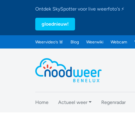
Ontdek SkySpotter voor live weerfoto's ⚡
gloednieuw!
Weervideo’s 🚨
Blog
Weerwiki
Webcam
Home
Actueel weer
Regenradar