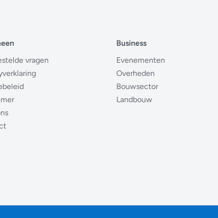
meen
Business
estelde vragen
Evenementen
yverklaring
Overheden
ebeleid
Bouwsector
imer
Landbouw
ons
ct