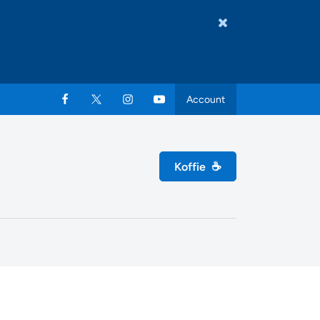
Account
Koffie
☕