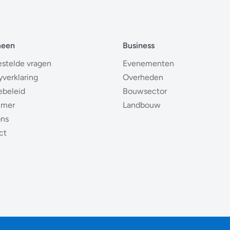
meen
Business
estelde vragen
Evenementen
yverklaring
Overheden
ebeleid
Bouwsector
imer
Landbouw
ons
ct