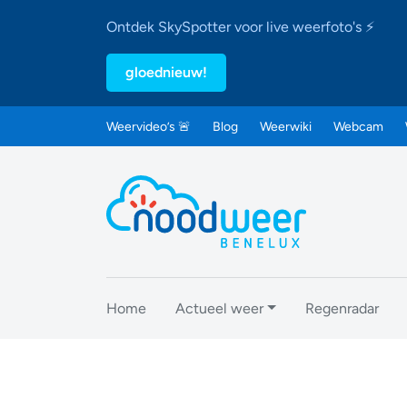
Ontdek SkySpotter voor live weerfoto's ⚡
gloednieuw!
Weervideo’s 🚨
Blog
Weerwiki
Webcam
Home
Actueel weer
Regenradar