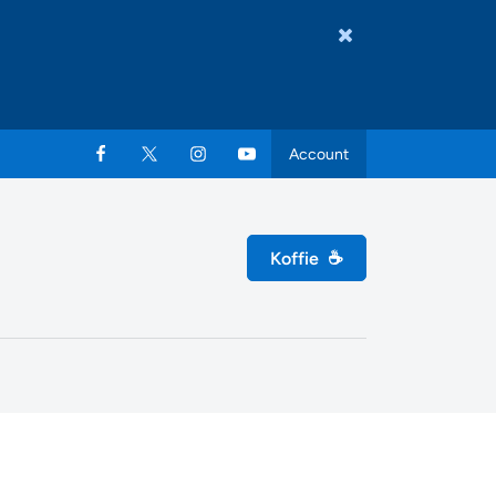
Account
Koffie
☕