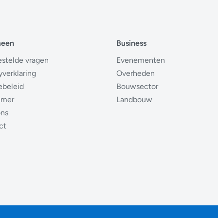
meen
Business
estelde vragen
Evenementen
yverklaring
Overheden
ebeleid
Bouwsector
imer
Landbouw
ons
ct