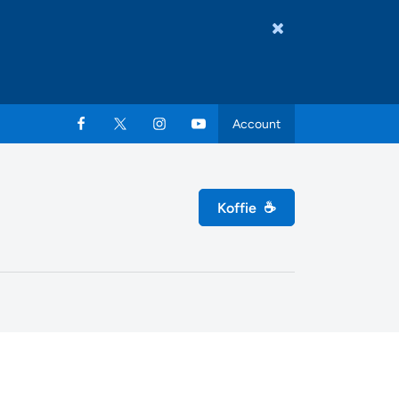
Account
Koffie
☕