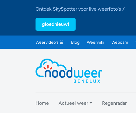
Ontdek SkySpotter voor live weerfoto's ⚡
gloednieuw!
Weervideo’s 🚨
Blog
Weerwiki
Webcam
Home
Actueel weer
Regenradar