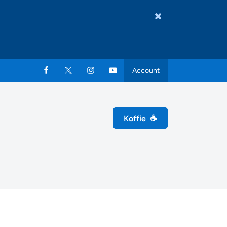
Account
Koffie
☕