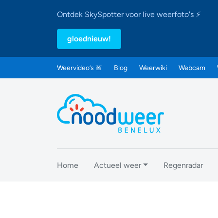
Ontdek SkySpotter voor live weerfoto's ⚡
gloednieuw!
Weervideo’s 🚨
Blog
Weerwiki
Webcam
Home
Actueel weer
Regenradar