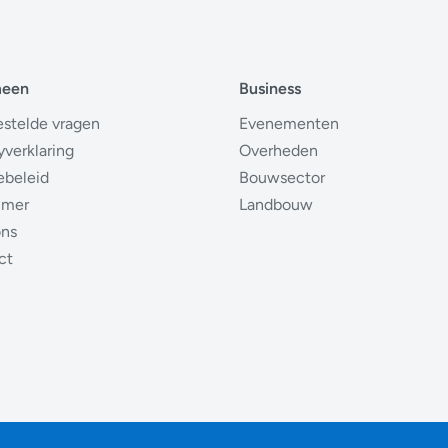
meen
Business
estelde vragen
Evenementen
yverklaring
Overheden
ebeleid
Bouwsector
imer
Landbouw
ons
ct