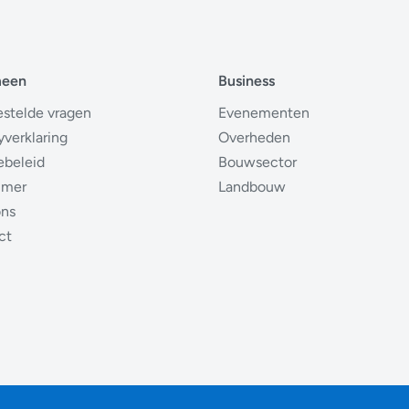
meen
Business
estelde vragen
Evenementen
yverklaring
Overheden
ebeleid
Bouwsector
imer
Landbouw
ons
ct