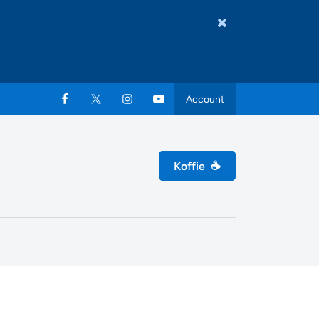
Account
Koffie
☕