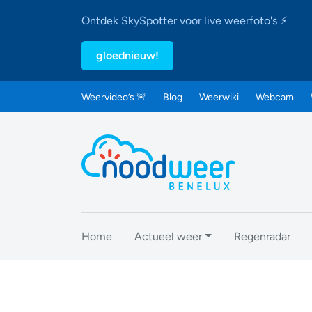
Ontdek SkySpotter voor live weerfoto's ⚡
gloednieuw!
Weervideo’s 🚨
Blog
Weerwiki
Webcam
Home
Actueel weer
Regenradar