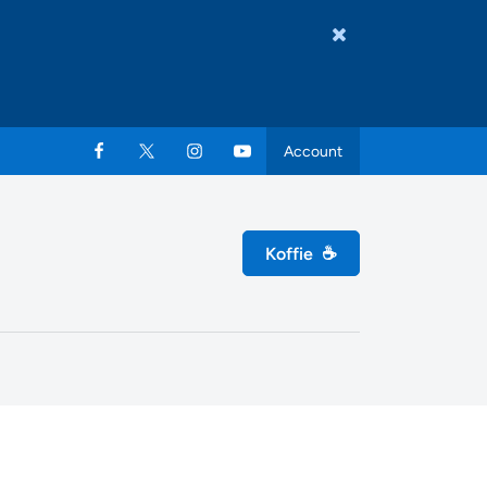
Account
Koffie
☕