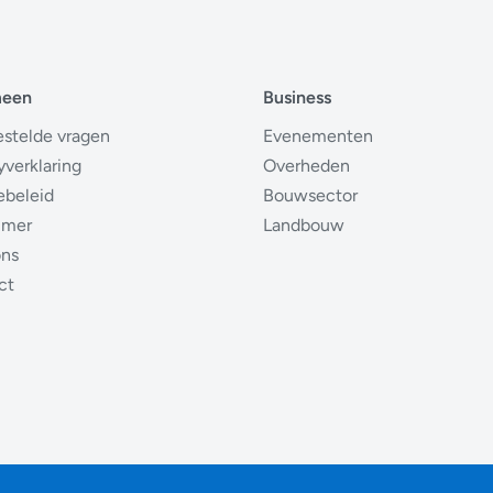
meen
Business
estelde vragen
Evenementen
yverklaring
Overheden
ebeleid
Bouwsector
imer
Landbouw
ons
ct