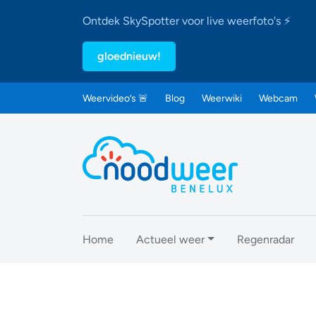
Ontdek SkySpotter voor live weerfoto's ⚡
gloednieuw!
Weervideo’s 🚨
Blog
Weerwiki
Webcam
Home
Actueel weer
Regenradar