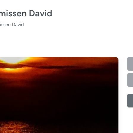
Smissen David
issen David