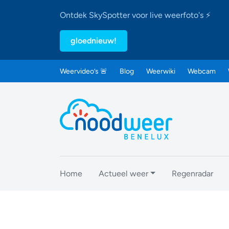
Ontdek SkySpotter voor live weerfoto's ⚡
gloednieuw!
Weervideo’s 🚨
Blog
Weerwiki
Webcam
Home
Actueel weer
Regenradar