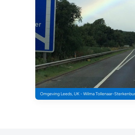
Omgeving Leeds, UK - Wilma Tollenaar-Sterkenbu