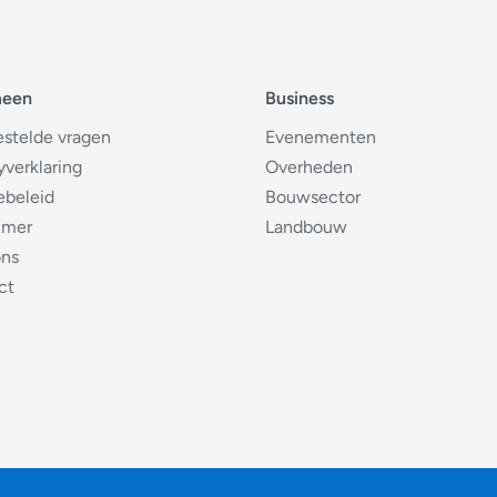
meen
Business
estelde vragen
Evenementen
yverklaring
Overheden
ebeleid
Bouwsector
imer
Landbouw
ons
ct