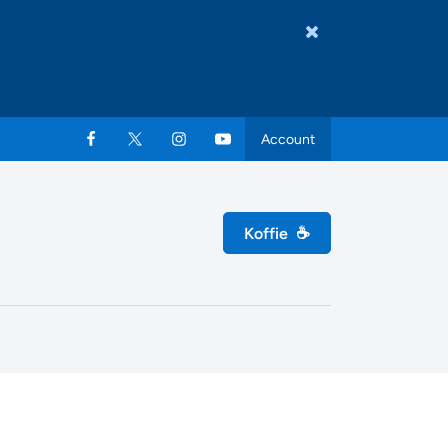
Account
Koffie
☕