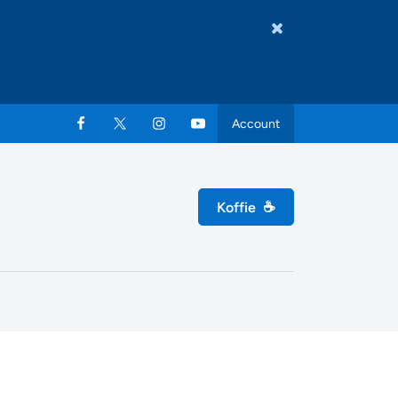
Account
Koffie
☕