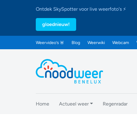
Ontdek SkySpotter voor live weerfoto's ⚡
gloednieuw!
Weervideo’s 🚨
Blog
Weerwiki
Webcam
Home
Actueel weer
Regenradar