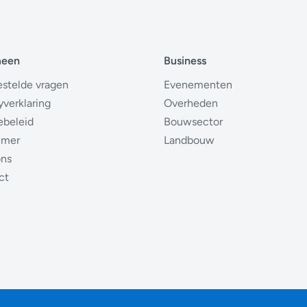
meen
Business
estelde vragen
Evenementen
yverklaring
Overheden
ebeleid
Bouwsector
imer
Landbouw
ons
ct