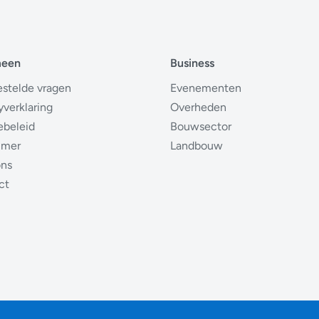
meen
Business
estelde vragen
Evenementen
yverklaring
Overheden
ebeleid
Bouwsector
imer
Landbouw
ons
ct