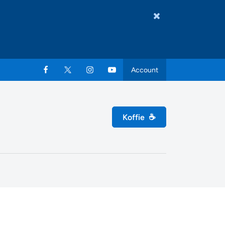
Account
Koffie
☕