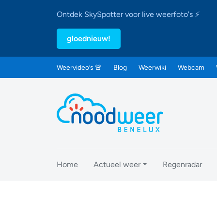
Ontdek SkySpotter voor live weerfoto's ⚡
gloednieuw!
Weervideo’s 🚨
Blog
Weerwiki
Webcam
Home
Actueel weer
Regenradar