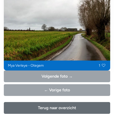
Mya Verleye - Otegem
1
Volgende foto →
← Vorige foto
Terug naar overzicht