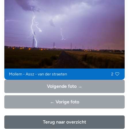
Mollem - Assz - van der straeten
2
Volgende foto →
← Vorige foto
Terug naar overzicht