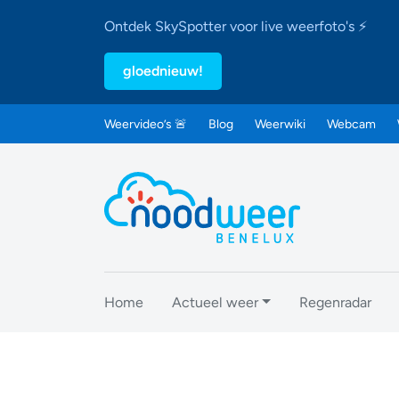
Ontdek SkySpotter voor live weerfoto's ⚡
gloednieuw!
Weervideo’s 🚨
Blog
Weerwiki
Webcam
Home
Actueel weer
Regenradar