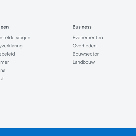
meen
Business
estelde vragen
Evenementen
yverklaring
Overheden
ebeleid
Bouwsector
imer
Landbouw
ons
ct