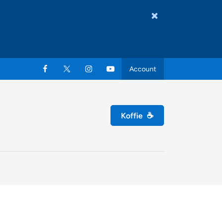
Account
Koffie
☕