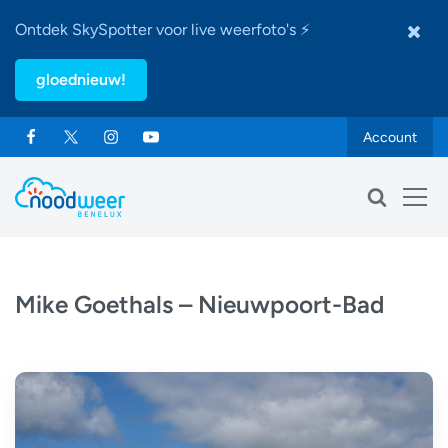
Ontdek SkySpotter voor live weerfoto's ⚡
gloednieuw!
Account
Mike Goethals – Nieuwpoort-Bad