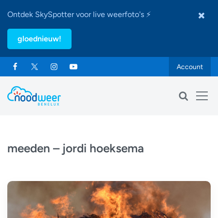
Ontdek SkySpotter voor live weerfoto's ⚡
gloednieuw!
Account
meeden – jordi hoeksema