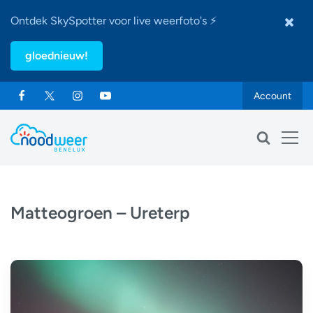
Ontdek SkySpotter voor live weerfoto's ⚡
gloednieuw!
Account
Matteogroen – Ureterp