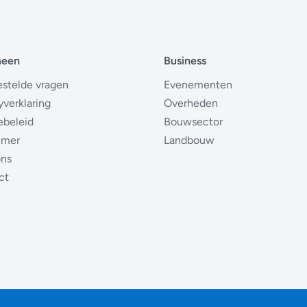
meen
Business
estelde vragen
Evenementen
yverklaring
Overheden
ebeleid
Bouwsector
imer
Landbouw
ons
ct