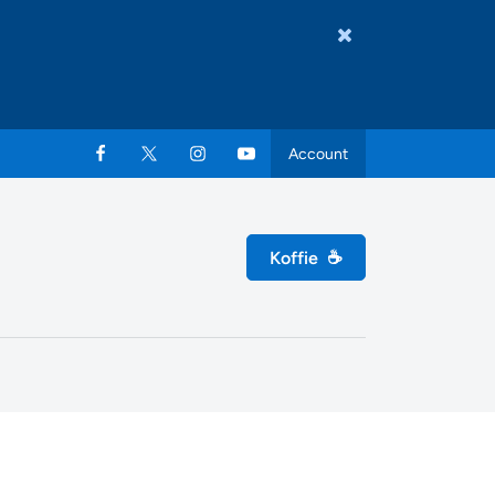
Account
Koffie
☕