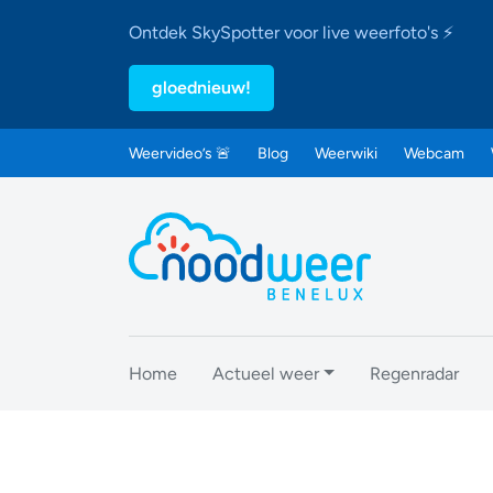
Ontdek SkySpotter voor live weerfoto's ⚡
gloednieuw!
Weervideo’s 🚨
Blog
Weerwiki
Webcam
Home
Actueel weer
Regenradar