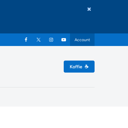
Account
Koffie
☕