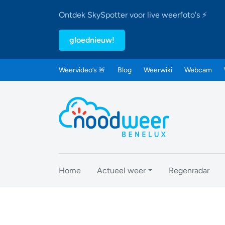
Ontdek SkySpotter voor live weerfoto's ⚡
gloednieuw!
Weervideo’s 🚨
Blog
Weerwiki
Webcam
Home
Actueel weer
Regenradar