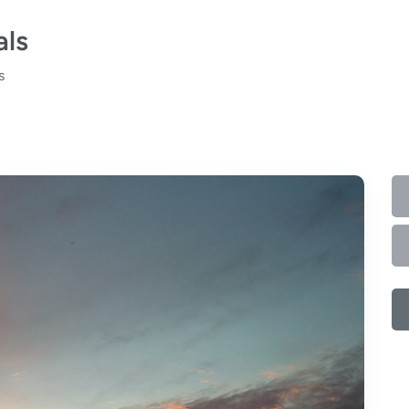
als
s