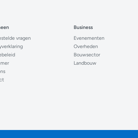
meen
Business
estelde vragen
Evenementen
yverklaring
Overheden
ebeleid
Bouwsector
imer
Landbouw
ons
ct