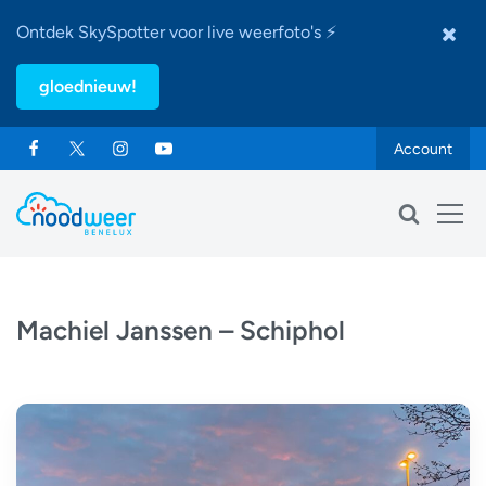
Ontdek SkySpotter voor live weerfoto's ⚡
gloednieuw!
Account
Machiel Janssen – Schiphol