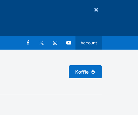
Account
Koffie
☕