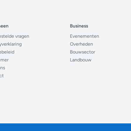
meen
Business
estelde vragen
Evenementen
yverklaring
Overheden
ebeleid
Bouwsector
imer
Landbouw
ons
ct