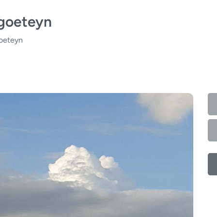
 goeteyn
goeteyn