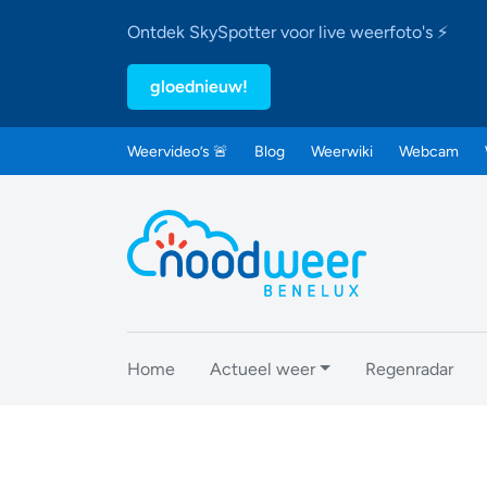
Ontdek SkySpotter voor live weerfoto's ⚡
gloednieuw!
Weervideo’s 🚨
Blog
Weerwiki
Webcam
Home
Actueel weer
Regenradar