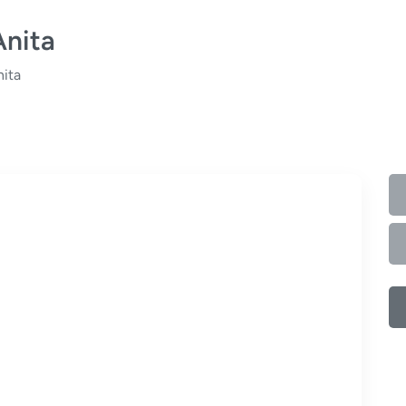
Anita
nita