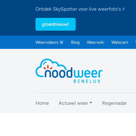
Ontdek SkySpotter voor live weerfoto's ⚡
gloednieuw!
Weervideo’s 🚨
Blog
Weerwiki
Webcam
Home
Actueel weer
Regenradar