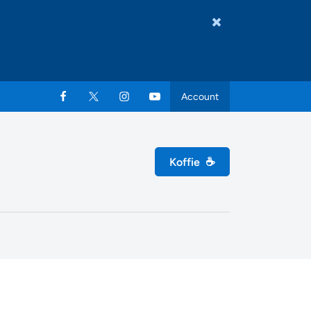
Account
Koffie
☕