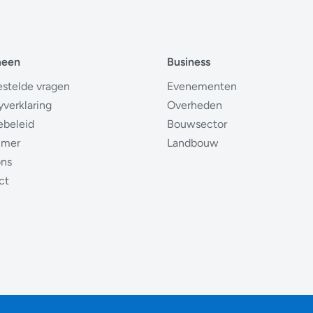
meen
Business
estelde vragen
Evenementen
yverklaring
Overheden
ebeleid
Bouwsector
imer
Landbouw
ons
ct