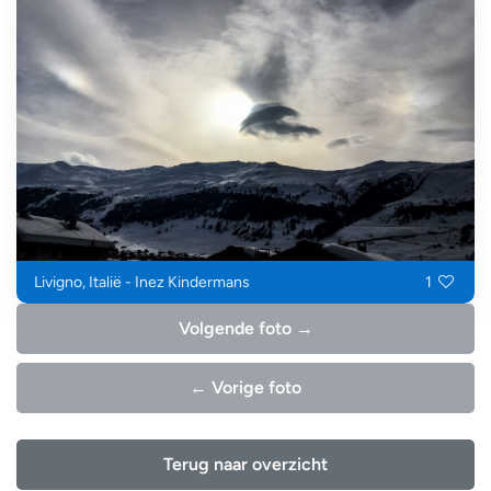
Livigno, Italië - Inez Kindermans
1
Volgende foto →
← Vorige foto
Terug naar overzicht