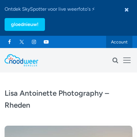
Ontdek SkySpotter voor live weerfoto's ⚡
gloednieuw!
Account
Lisa Antoinette Photography –
Rheden