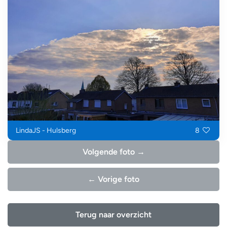
LindaJS - Hulsberg
8
Volgende foto →
← Vorige foto
Terug naar overzicht