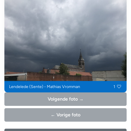
Lendelede (Sente) - Mathias Vromman
1
Volgende foto →
← Vorige foto