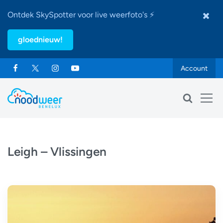
Ontdek SkySpotter voor live weerfoto's ⚡
gloednieuw!
Account
Leigh – Vlissingen