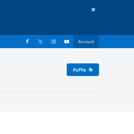
Account
Koffie
☕