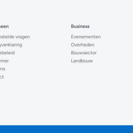
meen
Business
estelde vragen
Evenementen
yverklaring
Overheden
ebeleid
Bouwsector
imer
Landbouw
ons
ct