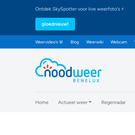
Ontdek SkySpotter voor live weerfoto's ⚡
gloednieuw!
Weervideo’s 🚨
Blog
Weerwiki
Webcam
Home
Actueel weer
Regenradar