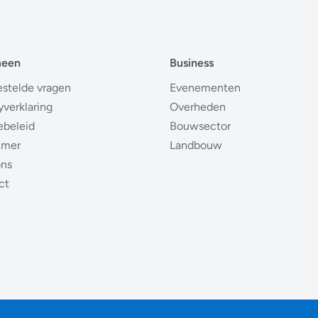
meen
Business
estelde vragen
Evenementen
yverklaring
Overheden
ebeleid
Bouwsector
imer
Landbouw
ons
ct