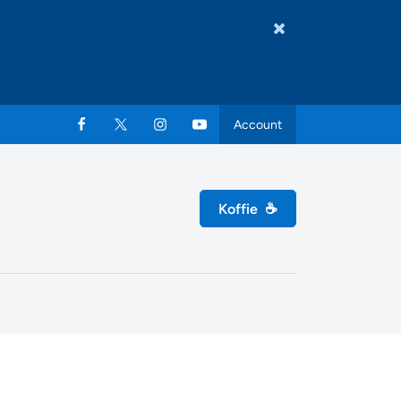
Account
Koffie
☕