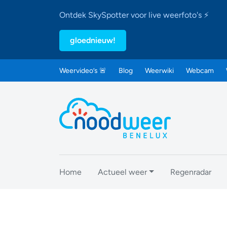
Ontdek SkySpotter voor live weerfoto's ⚡
gloednieuw!
Weervideo’s 🚨
Blog
Weerwiki
Webcam
Home
Actueel weer
Regenradar